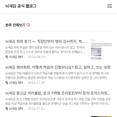
뇌새김 공식 블로그
분류 전체보기
12
뇌새김 회화 후기 — 직장인부터 영어 강사까지, 학습
자들이 직접 남긴 기록
뇌새김 회화 학습은 영어 문장을 따라 읽는 데서 끝나지 않고, 한국어
문장을 먼저 보고 스스로 영어로 떠올려 말하는 방식으로 진행됩니다.
학습후기 게시판에는 알파벳부터 다시 시작한 분, 업무에서 영어를 쓰
🔠 뇌새김 영어
2026.08.05
는 직장인, 20년 넘게 영어를 가르쳐 온 강사까지 다양한 학습자의 기
록이 올라옵니다. 이 글은 그중 회화 학습에 관한 기록을 그대로 옮기
뇌새김 영어회화, 어떻게 학습이 진행되나요? 듣고, 말하고, 쓰는 과정
고, 그 학습이 어떤 구조에서 나온 것인지 정리한 글입니다.📑 목차1.
뇌새김은 전용 태블릿과 더위크 학습지를 연동해 듣기·말하기·읽기·쓰기 네 영역을 하나의
뇌새김 회화 학습은 어떻게 진행되나요?2. 발음은 어떻게 교정되나
흐름으로 훈련하는 올인원 영어회화 학습 시스템입니다.영어회화 실력은 한 가지 영역만 끌
요?3. 난이도는 어디까지 올라가나요?4. 문법과 어법도 함께 다루나
어올려서 완성되지 않습니다. 들은 표현을 소리 내어 말해 보고, 그 문장을 눈으로 읽고 손으
🔠 뇌새김 영어
2026.07.29
요?5. 업무나 시험 목적으로도 쓰나요?6. 배운 표현이 실제 대화에서
로 써 보는 과정이 함께 돌아가야 입에서 나오는 속도가 빨라집니다.뇌새김이 태블릿 한 대
나오나요?7. 얼마나 지나야 변화가 느껴지나요?8. 뇌새김 회화, 이런
로 끝내지 않고 종이 학습지를 함께 두는 이유입니다. 이 글에서는 두 가지가 각각 어떤 역할
분께 잘 맞습니다9. 자..
뇌새김 중고급 커리큘럼, 토크 7레벨 프리토킹부터 토익·토익스피킹까
을 맡는지, 그리고 어떤 순서로 이어져 영어회화로 연결되는지를 정리했습니다.📑 목차1. 뇌
지
뇌새김은 토크 7레벨 이상의 프리토킹·토론 과정과 토익·토익스피킹 전용 대비 과정을 갖춘,
새김 영어회화는 어떤 방식으로 학습하나요?2. 태블릿과 학습지, 왜 두 가지를 함께 쓰나요?
중급 이상 학습자용 커리큘럼을 별도로 운영하고 있습니다.처음 시작하는 경우와 이미 어느
3. 듣기는 어떻게 훈련하나요?4. 말하기는 어떻게 훈련하나요?5. 읽기(어휘·독해)는..
정도 하는 상태에서 한 단계 올리는 경우는 설계가 다릅니다. 후자는 표현을 늘리기보다 쓰
🔠 뇌새김 영어
2026.07.22
던 표현을 정제하고, 아는 것을 입 밖으로 꺼내는 훈련이 핵심입니다. 이번 글은 그 구간만 정