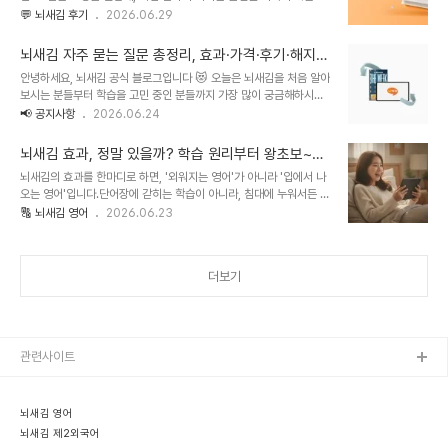
스템입니다. 영어뿐 아니라 일본어·중국어·스페인어까지 한 기기에서
💬 뇌새김 후기
2026.06.29
시작 방법뇌새김은 공식 홈페이지와 이벤트 페이지, 두 경로로 시작할
학습하실 수 있어요.오늘은 뇌새김이 직접 운영하는 '하루한장 챌린
수 있습니다.공식 홈페이지 신청: 상담 신청을 남기면 전문 학습코디가
지'에 참여해주신 실제 회원님들의 후기를 모아봤습니다. 지금까지 세
통화로 목표·..
뇌새김 자주 묻는 질문 총정리, 효과·가격·후기·해지까
시즌이 마무리됐고, 누적 지원자 557명, 등록된 후기 779개가 쌓였
지 한눈에 (공식 FAQ)
안녕하세요, 뇌새김 공식 블로그입니다 😻 오늘은 뇌새김을 처음 알아
답니다. (현재는 4기 2주차가 한창 진행 중이에요.)후기를 하나하나
보시는 분들부터 학습을 고민 중인 분들까지 가장 많이 궁금해하시는
읽다 보면 신기하게도 공통점이 보여요. 거창한 결심이 아니라, 하루
질문들을 한곳에 모아 정리해 보았습니다. "정말 효과가 있나요?""가
📢 공지사항
2026.06.24
한 장씩 채운 작은 성취가 4주간 쌓여 '습관'이 됐다는 점입니다. 📑
격은 어떻게 되나요?""평생 소장이 가능한가요?""해지나 환불은 어떻
목차 1. 하루한장 챌린지가 어떤 건가요? 2. 10년을 쉬었는데, 다시 영
게 진행되나요?" 실제로 고객센터와 상담 과정에서 자주 문의 주시는
어..
뇌새김 효과, 정말 있을까? 학습 원리부터 왕초보~C
내용들을 중심으로 공식 답변을 준비했으니, 뇌새김이 궁금하셨다면
NN 레벨별 효과까지
뇌새김의 효과를 한마디로 하면, '외워지는 영어'가 아니라 '입에서 나
이번 글에서 한 번에 확인해 보세요! 뇌새김은 좌우뇌를 동시에 자극하
오는 영어'입니다.단어장에 갇히는 학습이 아니라, 침대에 누워서든 퇴
는 듀얼 코딩 연상법과 실시간 AI 발음 교정을 결합한, 직접 말하며 익
근길 지하철에서든 하루 10분 영어를 실제로 써보게 만드는 데 초점이
🔠 뇌새김 영어
2026.06.23
히는 올인원 영어·외국어 학습 시스템입니다. 처음 알아보실 때 가장
있습니다. 그래서 효과는 "단어 몇 개 외웠다"가 아니라 "오늘 영어로
많이 받는 질문에 공식 답변으로 안내해 드립니다.※ 본 FAQ는 실제
한마디 했다"로 나타납니다.📑 목차1. 화면 따라 읽는 영어가 아니라,
고객 문의를 바탕으로 작성된 안내..
말이 트이는 영어2. 머릿속 번역기를 끄면, 영어가 바로 튀어나온다3.
더보기
방구석 1:1 AI 발음 코치4. 하루 10분, 침대 위에서 쌓는 습관5. 왕초
보부터 시사 토론까지, 전 연령·전 레벨6. 자주 묻는 질문 (FAQ)1. 화
면 따라 읽는 영어가 아니라, 말이 트이는 영어뇌새김 효과의 핵심은
직접 입을 여는 능동 학습입니다.화면을 보며 따라 읽고 끝나는 방..
관련사이트
뇌새김 영어
뇌새김 제2외국어