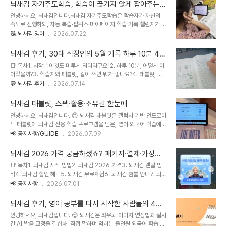
리했습니다.📑 목차1. 어디서부터 시작하나요?2. 중고급에 이미지 연상·반복이 유리한 이유
뇌새김 자기주도학습, 학습이 끊기지 않게 잡아주는
3. 토크 7레벨 이상에서 다루는 것4. 스피킹·실전회화 훈련 방식5. 토익·토익스피킹 대비6.
4가지 장치
안녕하세요, 뇌새김입니다.뇌새김 자기주도학습은 학습자가 자신의
목표별 학습 플랜7. 자주 묻는 질문 (FAQ)1. 어디서부터 시작하나요?토크 6~7레벨 이상에
속도로 진행하되, 자동 복습·팝퀴즈·마이페이지 학습 기록·챌린지가 다
서 진입하시는 경우가 가장 많습니다.레벨테스트로 듣기·말하기·발음·어휘..
음 학습으로 이어 주는 지속 설계형 학습 방식입니다.외국어 학습을 준
🔠 뇌새김 영어
2026.07.22
비하시는 분들이 가장 자주 보내주시는 질문이 있습니다. "몇 달을 매
일 이어갈 수 있을까요? 처음의 재미가 사라진 뒤에도 계속 켜게 될까
뇌새김 후기, 30대 직장인의 5월 기록 하루 10분 4주
요?"답은 생각보다 단순합니다. 학습을 오래 끌고 가는 힘은 특별한 결
완주기
📑 목차1. 시작: "이것도 미루게 되더라구요"2. 하루 10분, 어떻게 이
심이 아니라, 다시 시작하기 쉽게 만들어 둔 환경에서 나옵니다. 오늘
어갔을까?3. 학습지와 태블릿, 같이 쓰면 뭐가 좋나요?4. 태블릿, 뇌
은 뇌새김이 '지속'이라는 과제를 어떤 장치로 풀고 있는지, 실제 기능
새김 학습만 되나요?5. 4주 뒤, 무엇이 달라졌나요?6. 주차별 학습 기
💬 뇌새김 후기
2026.07.14
과 데이터를 함께 정리해 드리겠습니다.📑 목차1. 뇌새김 자기주도학
록 한눈에 보기7. 이 다음엔 어디까지 갈 수 있나요?8. 이 학습이 특히
습은 어떤 방식인가요?2. 복습 타이밍은 누가 챙겨 주나요?3. 내가 얼
잘 맞는 분9. 자주 묻는 질문 (FAQ)안녕하세요, 뇌새김입니다.뇌새김
마나 했는지 어디서 확인하나요?..
뇌새김 태블릿, 스펙·활용·소유권 한눈에
은 좌우뇌 이미지 연상법과 실시간 AI 발음 교정을 결합해, 직접 말하
안녕하세요, 뇌새김입니다. 😊 뇌새김 태블릿은 갤럭시 기반 안드로이
며 익히는 올인원 외국어 학습 시스템입니다. 오늘은 광고나 요약이 아
드 태블릿에 뇌새김 전용 학습 프로그램을 담은, 영어·외국어 학습에
니라, 실제 챌린지 참여자 한 분이 4주 동안 남긴 학습 기록을 그대로
최적화된 학습기입니다. "요즘은 폰 앱으로도 공부하는데 왜 굳이 태
📢 공지사항/GUIDE
2026.07.09
따라가 보려고 합니다. 시작할 때 스스로를 "미룸쟁이"라고 부르던 분
블릿을 따로 줄까?" 하는 궁금증을 자주 주셔서, 기기의 성격과 스펙,
이 어떻게 4주를 채웠는지, 참여자의 문장을 인용하며 소개합니다.
그리고 렌탈이 끝난 뒤 소유권까지 한 번에 정리해 드립니다.📑 목차1.
이..
뇌새김 2026 가격 궁금하셨죠? 패키지·결제·가성비
왜 스마트폰이 아니라 전용 태블릿인가요?2. 뇌새김 태블릿 사양은 어
까지 정리했습니다
📑 목차1. 뇌새김 시작 방법2. 뇌새김 2026 가격3. 뇌새김 렌탈 방
떻게 되나요?3. 유튜브·넷플릭스 같은 일반 앱도 되나요?4. 렌탈이 끝
식4. 뇌새김 할인 혜택5. 뇌새김 무료체험6. 뇌새김 환불 안내7. 뇌새
나면 태블릿을 반납해야 하나요?5. 자주 묻는 질문 (FAQ)1. 왜 스마
김 약정·해지8. 뇌새김 평생 가성비9. 뇌새김 알뜰하게 이용하는 팁
📢 공지사항
2026.07.01
트폰이 아니라 전용 태블릿인가요?공부를 방해하는 알림에서 물리적
10. 자주 묻는 질문 (FAQ)안녕하세요, 뇌새김입니다. 뇌새김은 좌우
으로 분리해 주기 때문입니다. 영어 공부를 오래 못 이어가는 진짜 이
뇌 이미지 연상법과 실시간 AI 발음 교정을 결합해, 직접 말하며 익히
유는 의지가 약해서가 ..
뇌새김 후기, 영어 공부를 다시 시작한 사람들의 4주
는 올인원 영어·외국어 학습 시스템입니다.이번 글에서는 뇌새김을 처
하루한장 챌린지 완주기
안녕하세요, 뇌새김입니다. 😊 뇌새김은 좌우뇌 이미지 연상법과 실시
음 알아보시는 분들을 위해 시작 방법과 가격, 결제·환불, 그리고 '평생
간 AI 발음 교정을 결합해, 직접 말하며 익히는 올인원 외국어 학습 시
소장'이라는 관점에서 본 가성비까지 순서대로 정리했습니다.뇌새김