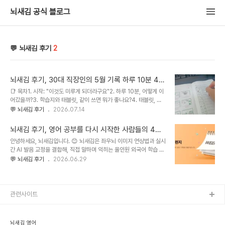
뇌새김 공식 블로그
💬 뇌새김 후기
2
뇌새김 후기, 30대 직장인의 5월 기록 하루 10분 4주
완주기
📑 목차1. 시작: "이것도 미루게 되더라구요"2. 하루 10분, 어떻게 이
어갔을까?3. 학습지와 태블릿, 같이 쓰면 뭐가 좋나요?4. 태블릿, 뇌
새김 학습만 되나요?5. 4주 뒤, 무엇이 달라졌나요?6. 주차별 학습 기
💬 뇌새김 후기
2026.07.14
록 한눈에 보기7. 이 다음엔 어디까지 갈 수 있나요?8. 이 학습이 특히
잘 맞는 분9. 자주 묻는 질문 (FAQ)안녕하세요, 뇌새김입니다.뇌새김
뇌새김 후기, 영어 공부를 다시 시작한 사람들의 4주
은 좌우뇌 이미지 연상법과 실시간 AI 발음 교정을 결합해, 직접 말하
하루한장 챌린지 완주기
안녕하세요, 뇌새김입니다. 😊 뇌새김은 좌우뇌 이미지 연상법과 실시
며 익히는 올인원 외국어 학습 시스템입니다. 오늘은 광고나 요약이 아
간 AI 발음 교정을 결합해, 직접 말하며 익히는 올인원 외국어 학습 시
니라, 실제 챌린지 참여자 한 분이 4주 동안 남긴 학습 기록을 그대로
스템입니다. 영어뿐 아니라 일본어·중국어·스페인어까지 한 기기에서
💬 뇌새김 후기
2026.06.29
따라가 보려고 합니다. 시작할 때 스스로를 "미룸쟁이"라고 부르던 분
학습하실 수 있어요.오늘은 뇌새김이 직접 운영하는 '하루한장 챌린
이 어떻게 4주를 채웠는지, 참여자의 문장을 인용하며 소개합니다.
지'에 참여해주신 실제 회원님들의 후기를 모아봤습니다. 지금까지 세
이..
시즌이 마무리됐고, 누적 지원자 557명, 등록된 후기 779개가 쌓였
답니다. (현재는 4기 2주차가 한창 진행 중이에요.)후기를 하나하나
관련사이트
읽다 보면 신기하게도 공통점이 보여요. 거창한 결심이 아니라, 하루
한 장씩 채운 작은 성취가 4주간 쌓여 '습관'이 됐다는 점입니다. 📑
목차 1. 하루한장 챌린지가 어떤 건가요? 2. 10년을 쉬었는데, 다시 영
뇌새김 영어