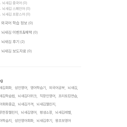
뇌새김 중국어
(0)
뇌새김 스페인어
(0)
뇌새김 프랑스어
(0)
 외국어 학습 정보
(0)
 뇌새김 이벤트&혜택
(0)
 뇌새김 후기
(2)
 뇌새김 보도자료
(0)
ag
새김회화,
성인영어,
영어학습기,
외국어공부,
뇌새김,
새김학습법,
뇌새김더위크,
직장인영어,
프리토킹연습,
어회화중급,
뇌새김가격,
뇌새김챌린지,
루한장챌린지,
뇌새김영어,
평생소장,
뇌새김레벨,
어학습지,
성인영어회화,
뇌새김후기,
왕초보영어,