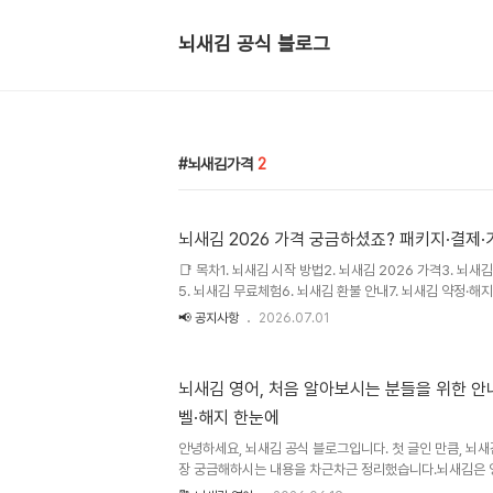
뇌새김 공식 블로그
뇌새김가격
2
뇌새김 2026 가격 궁금하셨죠? 패키지·결
📑 목차1. 뇌새김 시작 방법2. 뇌새김 2026 가격3. 뇌새
5. 뇌새김 무료체험6. 뇌새김 환불 안내7. 뇌새김 약정·해지
알뜰하게 이용하는 팁10. 자주 묻는 질문 (FAQ)안녕하세
📢 공지사항
2026.07.01
뇌 이미지 연상법과 실시간 AI 발음 교정을 결합해, 직접 
학습 시스템입니다.이번 글에서는 뇌새김을 처음 알아보시는
격, 결제·환불, 그리고 '평생 소장'이라는 관점에서 본 가
뇌새김 영어, 처음 알아보시는 분들을 위한 안내
뇌새김 시작 방법뇌새김은 공식 홈페이지와 이벤트 페이지, 
벨·해지 한눈에
공식 홈페이지 신청: 상담 신청을 남기면 전문 학습코디가 통
안녕하세요, 뇌새김 공식 블로그입니다. 첫 글인 만큼, 뇌
장 궁금해하시는 내용을 차근차근 정리했습니다.뇌새김은 영
본어 등 제2외국어까지 확장된 학습 브랜드입니다. 시작은 