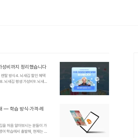
제·가성비까지 정리했습니다
김 렌탈 방식4. 뇌새김 할인 혜택
8. 뇌새김 평생 가성비9. 뇌새김
요, 뇌새김입니다. 뇌새김은 좌우
말하며 익히는 올인원 영어·외국어
 분들을 위해 시작 방법과 가
성비까지 순서대로 정리했습니다.
 — 학습 방식·가격·레
두 경로로 시작할 수 있습니다.
화로 목표·..
새김을 처음 알아보시는 분들이 가
어 학습에서 출발해, 현재는 일
영어였고, 지금은 같은 학습 원