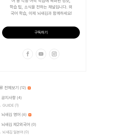
어 등 각종 어학 학습에 특화된 정보,
학습 팁, 소식을 전하는 채널입니다. 외
국어 학습, 이제 뇌새김과 함께하세요!
구독하기
류 전체보기
(12)
 공지사항
(4)
GUIDE
(1)
 뇌새김 영어
(6)
 뇌새김 제2외국어
(0)
뇌새김 일본어
(0)