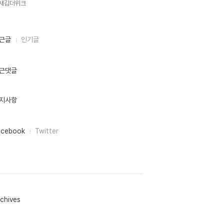
새김더위크,
근글
인기글
근댓글
지사항
acebook
Twitter
chives