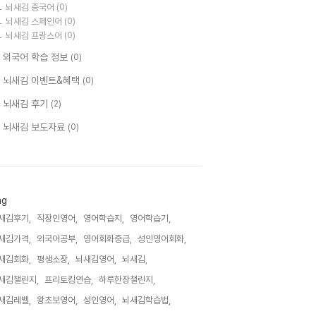
뇌새김 중국어
(0)
뇌새김 스페인어
(0)
뇌새김 프랑스어
(0)
 외국어 학습 정보
(0)
 뇌새김 이벤트&혜택
(0)
 뇌새김 후기
(2)
 뇌새김 보도자료
(0)
ag
새김후기,
직장인영어,
영어학습지,
영어학습기,
새김가격,
외국어공부,
영어회화중급,
성인영어회화,
새김회화,
평생소장,
뇌새김영어,
뇌새김,
새김챌린지,
프리토킹연습,
하루한장챌린지,
새김레벨,
왕초보영어,
성인영어,
뇌새김학습법,