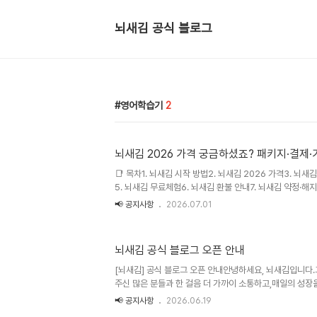
뇌새김 공식 블로그
영어학습기
2
뇌새김 2026 가격 궁금하셨죠? 패키지·결
📑 목차1. 뇌새김 시작 방법2. 뇌새김 2026 가격3. 뇌새
5. 뇌새김 무료체험6. 뇌새김 환불 안내7. 뇌새김 약정·해지
알뜰하게 이용하는 팁10. 자주 묻는 질문 (FAQ)안녕하세
📢 공지사항
2026.07.01
뇌 이미지 연상법과 실시간 AI 발음 교정을 결합해, 직접 
학습 시스템입니다.이번 글에서는 뇌새김을 처음 알아보시는
격, 결제·환불, 그리고 '평생 소장'이라는 관점에서 본 가
뇌새김 공식 블로그 오픈 안내
뇌새김 시작 방법뇌새김은 공식 홈페이지와 이벤트 페이지, 
공식 홈페이지 신청: 상담 신청을 남기면 전문 학습코디가 통
[뇌새김] 공식 블로그 오픈 안내안녕하세요, 뇌새김입니다
주신 많은 분들과 한 걸음 더 가까이 소통하고,매일의 성장
자 뇌새김 공식 블로그를 새롭게 시작합니다. 앞으로 이곳은
📢 공지사항
2026.06.19
식과 즐거움을 채워줄 공간이 될 예정입니다. 💡 블로그에서