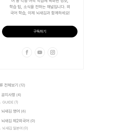
어 등 각종 어학 학습에 특화된 정보,
학습 팁, 소식을 전하는 채널입니다. 외
국어 학습, 이제 뇌새김과 함께하세요!
구독하기
류 전체보기
(12)
 공지사항
(4)
GUIDE
(1)
 뇌새김 영어
(6)
 뇌새김 제2외국어
(0)
뇌새김 일본어
(0)