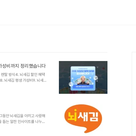
제·가성비까지 정리했습니다
김 렌탈 방식4. 뇌새김 할인 혜택
8. 뇌새김 평생 가성비9. 뇌새김
요, 뇌새김입니다. 뇌새김은 좌우
말하며 익히는 올인원 영어·외국어
 분들을 위해 시작 방법과 가
성비까지 순서대로 정리했습니다.
두 경로로 시작할 수 있습니다.
화로 목표·..
.그동안 뇌새김을 아끼고 사랑해
을 돕는 알찬 인사이트를 나누고
 여러분의 일상에 꼭 필요한 지
 만날 수 있는 이야기📢 뇌새김