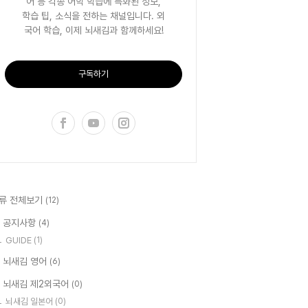
어 등 각종 어학 학습에 특화된 정보,
학습 팁, 소식을 전하는 채널입니다. 외
국어 학습, 이제 뇌새김과 함께하세요!
구독하기
류 전체보기
(12)
 공지사항
(4)
GUIDE
(1)
 뇌새김 영어
(6)
 뇌새김 제2외국어
(0)
뇌새김 일본어
(0)