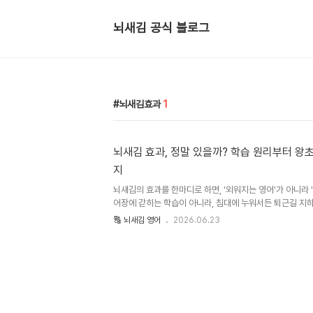
뇌새김 공식 블로그
뇌새김효과
1
뇌새김 효과, 정말 있을까? 학습 원리부터 왕
지
뇌새김의 효과를 한마디로 하면, '외워지는 영어'가 아니라 
어장에 갇히는 학습이 아니라, 침대에 누워서든 퇴근길 지하
제로 써보게 만드는 데 초점이 있습니다. 그래서 효과는 "단
🔠 뇌새김 영어
2026.06.23
늘 영어로 한마디 했다"로 나타납니다.📑 목차1. 화면 따라
는 영어2. 머릿속 번역기를 끄면, 영어가 바로 튀어나온다3. 방
루 10분, 침대 위에서 쌓는 습관5. 왕초보부터 시사 토론까지
질문 (FAQ)1. 화면 따라 읽는 영어가 아니라, 말이 트이
입을 여는 능동 학습입니다.화면을 보며 따라 읽고 끝나는 방