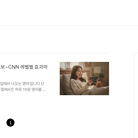
초보~CNN 레벨별 효과까
'입에서 나오는 영어'입니다.단
철에서든 하루 10분 영어를 실
어 몇 개 외웠다"가 아니라 "오
 읽는 영어가 아니라, 말이 트이
구석 1:1 AI 발음 코치4. 하
, 전 연령·전 레벨6. 자주 묻는
는 영어뇌새김 효과의 핵심은 직접
1
..