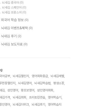
뇌새김 중국어
(0)
뇌새김 스페인어
(0)
뇌새김 프랑스어
(0)
 외국어 학습 정보
(0)
 뇌새김 이벤트&혜택
(0)
 뇌새김 후기
(2)
 뇌새김 보도자료
(0)
ag
국어공부,
뇌새김챌린지,
영어회화중급,
뇌새김레벨,
루한장챌린지,
뇌새김영어,
뇌새김학습법,
평생소장,
새김,
성인영어,
왕초보영어,
성인영어회화,
새김가격,
뇌새김회화,
프리토킹연습,
영어학습기,
장인영어,
뇌새김더위크,
뇌새김후기,
영어학습지,