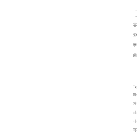




T
외
하
뇌
뇌
직