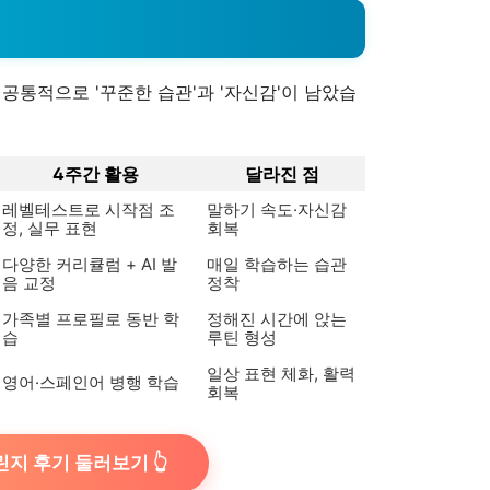
 공통적으로 '꾸준한 습관'과 '자신감'이 남았습
4주간 활용
달라진 점
레벨테스트로 시작점 조
말하기 속도·자신감
정, 실무 표현
회복
다양한 커리큘럼 + AI 발
매일 학습하는 습관
음 교정
정착
가족별 프로필로 동반 학
정해진 시간에 앉는
습
루틴 형성
일상 표현 체화, 활력
영어·스페인어 병행 학습
회복
린지 후기 둘러보기 👆