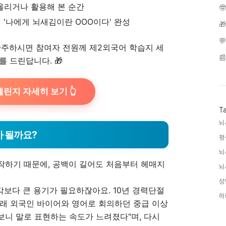
올리거나 활용해 본 순간

 '나에게 뇌새김이란 OOO이다' 완성


 완주하시면 참여자 전원께 제2외국어 학습지 세

 드린답니다. 🎁
린지 자세히 보기 👆
T
뇌
가 될까요?
평
뇌
작하기 때문에, 공백이 길어도 처음부터 헤매지
뇌
성
각보다 큰 용기가 필요하잖아요. 10년 경력단절
하
원래 외국인 바이어와 영어로 회의하던 중급 이상
 보니 말로 표현하는 속도가 느려졌다"며, 다시