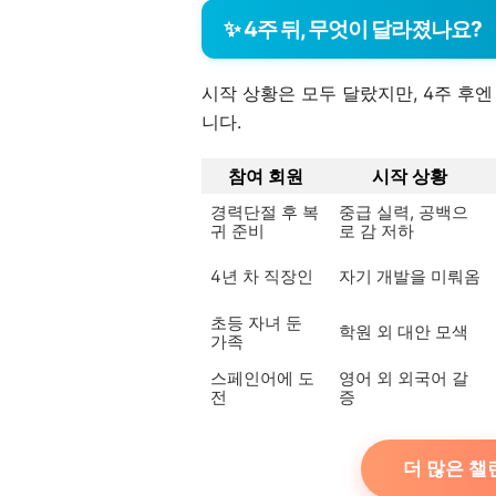
✨ 4주 뒤, 무엇이 달라졌나요?
시작 상황은 모두 달랐지만, 4주 후엔
니다.
참여 회원
시작 상황
경력단절 후 복
중급 실력, 공백으
귀 준비
로 감 저하
4년 차 직장인
자기 개발을 미뤄옴
초등 자녀 둔
학원 외 대안 모색
가족
스페인어에 도
영어 외 외국어 갈
전
증
더 많은 챌