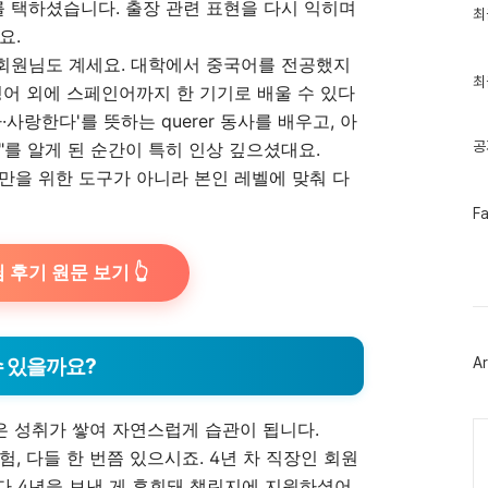
 택하셨습니다. 출장 관련 표현을 다시 익히며
최
최
근
요.
글
회원님도 계세요. 대학에서 중국어를 전공했지
과
인
최
영어 외에 스페인어까지 한 기기로 배울 수 있다
기
글
사랑한다'를 뜻하는 querer 동사를 배우고, 아
공
해)"를 알게 된 순간이 특히 인상 깊으셨대요.
만을 위한 도구가 아니라 본인 레벨에 맞춰 다
페
F
이
스
북
 후기 원문 보기 👆
트
위
터
플
러
수 있을까요?
Ar
그
인
Ca
작은 성취가 쌓여 자연스럽게 습관이 됩니다.
, 다들 한 번쯤 있으시죠. 4년 차 직장인 회원
하다 4년을 보낸 게 후회돼 챌린지에 지원하셨어