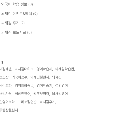
 외국어 학습 정보
(0)
 뇌새김 이벤트&혜택
(0)
 뇌새김 후기
(2)
 뇌새김 보도자료
(0)
ag
새김레벨,
뇌새김더위크,
영어학습지,
뇌새김학습법,
생소장,
외국어공부,
뇌새김챌린지,
뇌새김,
새김회화,
영어회화중급,
영어학습기,
성인영어,
새김가격,
직장인영어,
왕초보영어,
뇌새김영어,
인영어회화,
프리토킹연습,
뇌새김후기,
루한장챌린지,