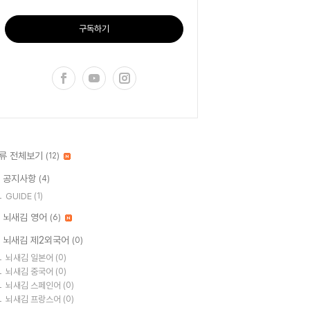
구독하기
류 전체보기
(12)
 공지사항
(4)
GUIDE
(1)
 뇌새김 영어
(6)
 뇌새김 제2외국어
(0)
뇌새김 일본어
(0)
뇌새김 중국어
(0)
뇌새김 스페인어
(0)
뇌새김 프랑스어
(0)