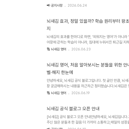
다. "정말 효과가 있나요?""가격은 어떻게 되나요?""평생
📢 공지사항
2026.06.24
불은 어떻게 진행되나요?" 실제로 고객센터와 상담 과정에
심으로 공식 답변을 준비했으니, 뇌새김이 궁금하셨다면 이
요! 뇌새김은 좌우뇌를 동시에 자극하는 듀얼 코딩 연상법과 
뇌새김 효과, 정말 있을까? 학습 원리부터 왕
직접 말하며 익히는 올인원 영어·외국어 학습 시스템입니다.
지
는 질문에 공식 답변으로 안내해 드립니다.※ 본 FAQ는 
안내..
뇌새김의 효과를 한마디로 하면, '외워지는 영어'가 아니라 
어장에 갇히는 학습이 아니라, 침대에 누워서든 퇴근길 지하
제로 써보게 만드는 데 초점이 있습니다. 그래서 효과는 "단
🔠 뇌새김 영어
2026.06.23
늘 영어로 한마디 했다"로 나타납니다.📑 목차1. 화면 따라
는 영어2. 머릿속 번역기를 끄면, 영어가 바로 튀어나온다3. 방
루 10분, 침대 위에서 쌓는 습관5. 왕초보부터 시사 토론까지
뇌새김 영어, 처음 알아보시는 분들을 위한 안내
질문 (FAQ)1. 화면 따라 읽는 영어가 아니라, 말이 트이
벨·해지 한눈에
입을 여는 능동 학습입니다.화면을 보며 따라 읽고 끝나는 방
안녕하세요, 뇌새김 공식 블로그입니다. 첫 글인 만큼, 뇌
장 궁금해하시는 내용을 차근차근 정리했습니다.뇌새김은 영
본어 등 제2외국어까지 확장된 학습 브랜드입니다. 시작은 
🔠 뇌새김 영어
2026.06.19
리를 다른 언어로 넓혀가고 있습니다. 이 글에서는 처음 알
어를 중심으로 학습 방식부터 가격·레벨·해지까지 안내해 드
어떤 학습인가2. 뇌새김 가격3. 평생 가성비4. 학습 효과5.
뇌새김 공식 블로그 오픈 안내
기준7. 참고로 알아두면 좋은 점8. 자주 묻는 질문 (FAQ
[뇌새김] 공식 블로그 오픈 안내안녕하세요, 뇌새김입니다
영어는 이미지 연상법과 반복 학습을 결합해, 단어와 표현을
주신 많은 분들과 한 걸음 더 가까이 소통하고,매일의 성장
자 뇌새김 공식 블로그를 새롭게 시작합니다. 앞으로 이곳은