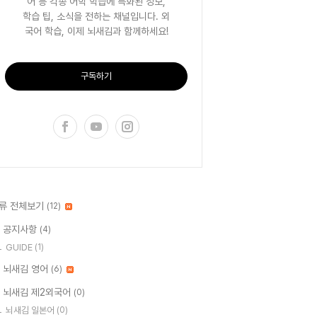
어 등 각종 어학 학습에 특화된 정보,
학습 팁, 소식을 전하는 채널입니다. 외
국어 학습, 이제 뇌새김과 함께하세요!
구독하기
류 전체보기
(12)
 공지사항
(4)
GUIDE
(1)
 뇌새김 영어
(6)
 뇌새김 제2외국어
(0)
뇌새김 일본어
(0)