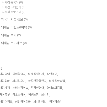
뇌새김 중국어
(0)
뇌새김 스페인어
(0)
뇌새김 프랑스어
(0)
 외국어 학습 정보
(0)
 뇌새김 이벤트&혜택
(0)
 뇌새김 후기
(2)
 뇌새김 보도자료
(0)
ag
새김영어,
영어학습지,
뇌새김챌린지,
성인영어,
새김회화,
뇌새김후기,
하루한장챌린지,
뇌새김학습법,
새김가격,
프리토킹연습,
직장인영어,
영어회화중급,
국어공부,
왕초보영어,
평생소장,
뇌새김,
새김더위크,
성인영어회화,
뇌새김레벨,
영어학습기,