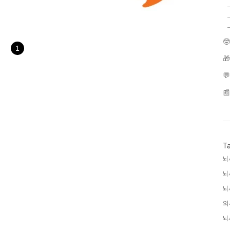
 만날 수 있는 이야기📢 뇌새김
 외국어 학습 노하우와 꿀팁🔥 매
뇌새김 특별 구매 혜택과 이벤트
기억에 남는 학습을 할 수 있을지

 역시 여러분의 더 나은 ..
1



T
뇌
뇌
뇌
외
뇌