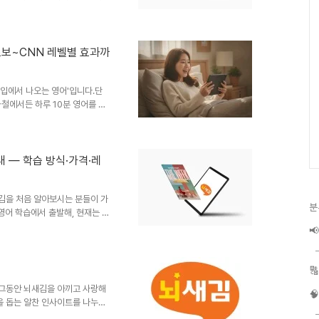
 소장이 가능한가요?""해지나 환
서 자주 문의 주시는 내용들을 중
번 글에서 한 번에 확인해 보세
실시간 AI 발음 교정을 결합한,
초보~CNN 레벨별 효과까
 처음 알아보실 때 가장 많이 받
실제 고객 문의를 바탕으로 작성된
'입에서 나오는 영어'입니다.단
철에서든 하루 10분 영어를 실
어 몇 개 외웠다"가 아니라 "오
 읽는 영어가 아니라, 말이 트이
구석 1:1 AI 발음 코치4. 하
, 전 연령·전 레벨6. 자주 묻는
 — 학습 방식·가격·레
는 영어뇌새김 효과의 핵심은 직접
..
새김을 처음 알아보시는 분들이 가
분
어 학습에서 출발해, 현재는 일
영어였고, 지금은 같은 학습 원

아보시는 분들을 위해 뇌새김 영
리겠습니다.📑 목차1. 뇌새김은
 뇌새김 영어 레벨6. 해지·환불

)1. 뇌새김은 어떤 학습인가뇌새김
.그동안 뇌새김을 아끼고 사랑해
 오래 기억하도록 설..

을 돕는 알찬 인사이트를 나누고
 여러분의 일상에 꼭 필요한 지