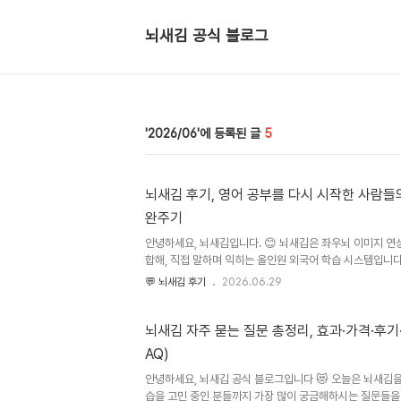
뇌새김 공식 블로그
2026/06
5
뇌새김 후기, 영어 공부를 다시 시작한 사람들
완주기
안녕하세요, 뇌새김입니다. 😊 뇌새김은 좌우뇌 이미지 연상
합해, 직접 말하며 익히는 올인원 외국어 학습 시스템입니다
스페인어까지 한 기기에서 학습하실 수 있어요.오늘은 뇌새
💬 뇌새김 후기
2026.06.29
챌린지'에 참여해주신 실제 회원님들의 후기를 모아봤습니다
고, 누적 지원자 557명, 등록된 후기 779개가 쌓였답니다.
행 중이에요.)후기를 하나하나 읽다 보면 신기하게도 공통점
뇌새김 자주 묻는 질문 총정리, 효과·가격·후기
라, 하루 한 장씩 채운 작은 성취가 4주간 쌓여 '습관'이 됐다
AQ)
장 챌린지가 어떤 건가요? 2. 10년을 쉬었는데, 다시 영어..
안녕하세요, 뇌새김 공식 블로그입니다 😻 오늘은 뇌새김
습을 고민 중인 분들까지 가장 많이 궁금해하시는 질문들을