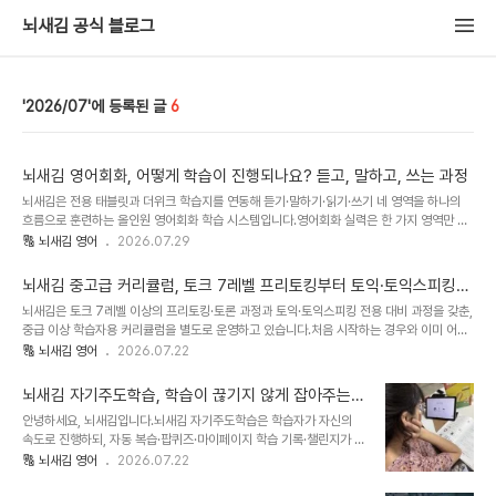
뇌새김 공식 블로그
2026/07
6
뇌새김 영어회화, 어떻게 학습이 진행되나요? 듣고, 말하고, 쓰는 과정
뇌새김은 전용 태블릿과 더위크 학습지를 연동해 듣기·말하기·읽기·쓰기 네 영역을 하나의
흐름으로 훈련하는 올인원 영어회화 학습 시스템입니다.영어회화 실력은 한 가지 영역만 끌
어올려서 완성되지 않습니다. 들은 표현을 소리 내어 말해 보고, 그 문장을 눈으로 읽고 손으
🔠 뇌새김 영어
2026.07.29
로 써 보는 과정이 함께 돌아가야 입에서 나오는 속도가 빨라집니다.뇌새김이 태블릿 한 대
로 끝내지 않고 종이 학습지를 함께 두는 이유입니다. 이 글에서는 두 가지가 각각 어떤 역할
뇌새김 중고급 커리큘럼, 토크 7레벨 프리토킹부터 토익·토익스피킹까
을 맡는지, 그리고 어떤 순서로 이어져 영어회화로 연결되는지를 정리했습니다.📑 목차1. 뇌
지
뇌새김은 토크 7레벨 이상의 프리토킹·토론 과정과 토익·토익스피킹 전용 대비 과정을 갖춘,
새김 영어회화는 어떤 방식으로 학습하나요?2. 태블릿과 학습지, 왜 두 가지를 함께 쓰나요?
중급 이상 학습자용 커리큘럼을 별도로 운영하고 있습니다.처음 시작하는 경우와 이미 어느
3. 듣기는 어떻게 훈련하나요?4. 말하기는 어떻게 훈련하나요?5. 읽기(어휘·독해)는..
정도 하는 상태에서 한 단계 올리는 경우는 설계가 다릅니다. 후자는 표현을 늘리기보다 쓰
🔠 뇌새김 영어
2026.07.22
던 표현을 정제하고, 아는 것을 입 밖으로 꺼내는 훈련이 핵심입니다. 이번 글은 그 구간만 정
리했습니다.📑 목차1. 어디서부터 시작하나요?2. 중고급에 이미지 연상·반복이 유리한 이유
뇌새김 자기주도학습, 학습이 끊기지 않게 잡아주는
3. 토크 7레벨 이상에서 다루는 것4. 스피킹·실전회화 훈련 방식5. 토익·토익스피킹 대비6.
4가지 장치
안녕하세요, 뇌새김입니다.뇌새김 자기주도학습은 학습자가 자신의
목표별 학습 플랜7. 자주 묻는 질문 (FAQ)1. 어디서부터 시작하나요?토크 6~7레벨 이상에
속도로 진행하되, 자동 복습·팝퀴즈·마이페이지 학습 기록·챌린지가 다
서 진입하시는 경우가 가장 많습니다.레벨테스트로 듣기·말하기·발음·어휘..
음 학습으로 이어 주는 지속 설계형 학습 방식입니다.외국어 학습을 준
🔠 뇌새김 영어
2026.07.22
비하시는 분들이 가장 자주 보내주시는 질문이 있습니다. "몇 달을 매