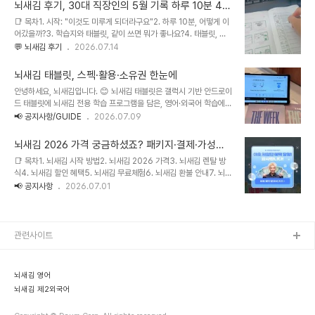
일 이어갈 수 있을까요? 처음의 재미가 사라진 뒤에도 계속 켜게 될까
뇌새김 후기, 30대 직장인의 5월 기록 하루 10분 4주
요?"답은 생각보다 단순합니다. 학습을 오래 끌고 가는 힘은 특별한 결
완주기
📑 목차1. 시작: "이것도 미루게 되더라구요"2. 하루 10분, 어떻게 이
심이 아니라, 다시 시작하기 쉽게 만들어 둔 환경에서 나옵니다. 오늘
어갔을까?3. 학습지와 태블릿, 같이 쓰면 뭐가 좋나요?4. 태블릿, 뇌
은 뇌새김이 '지속'이라는 과제를 어떤 장치로 풀고 있는지, 실제 기능
새김 학습만 되나요?5. 4주 뒤, 무엇이 달라졌나요?6. 주차별 학습 기
💬 뇌새김 후기
2026.07.14
과 데이터를 함께 정리해 드리겠습니다.📑 목차1. 뇌새김 자기주도학
록 한눈에 보기7. 이 다음엔 어디까지 갈 수 있나요?8. 이 학습이 특히
습은 어떤 방식인가요?2. 복습 타이밍은 누가 챙겨 주나요?3. 내가 얼
잘 맞는 분9. 자주 묻는 질문 (FAQ)안녕하세요, 뇌새김입니다.뇌새김
마나 했는지 어디서 확인하나요?..
뇌새김 태블릿, 스펙·활용·소유권 한눈에
은 좌우뇌 이미지 연상법과 실시간 AI 발음 교정을 결합해, 직접 말하
안녕하세요, 뇌새김입니다. 😊 뇌새김 태블릿은 갤럭시 기반 안드로이
며 익히는 올인원 외국어 학습 시스템입니다. 오늘은 광고나 요약이 아
드 태블릿에 뇌새김 전용 학습 프로그램을 담은, 영어·외국어 학습에
니라, 실제 챌린지 참여자 한 분이 4주 동안 남긴 학습 기록을 그대로
최적화된 학습기입니다. "요즘은 폰 앱으로도 공부하는데 왜 굳이 태
📢 공지사항/GUIDE
2026.07.09
따라가 보려고 합니다. 시작할 때 스스로를 "미룸쟁이"라고 부르던 분
블릿을 따로 줄까?" 하는 궁금증을 자주 주셔서, 기기의 성격과 스펙,
이 어떻게 4주를 채웠는지, 참여자의 문장을 인용하며 소개합니다.
그리고 렌탈이 끝난 뒤 소유권까지 한 번에 정리해 드립니다.📑 목차1.
이..
뇌새김 2026 가격 궁금하셨죠? 패키지·결제·가성비
왜 스마트폰이 아니라 전용 태블릿인가요?2. 뇌새김 태블릿 사양은 어
까지 정리했습니다
📑 목차1. 뇌새김 시작 방법2. 뇌새김 2026 가격3. 뇌새김 렌탈 방
떻게 되나요?3. 유튜브·넷플릭스 같은 일반 앱도 되나요?4. 렌탈이 끝
식4. 뇌새김 할인 혜택5. 뇌새김 무료체험6. 뇌새김 환불 안내7. 뇌새
나면 태블릿을 반납해야 하나요?5. 자주 묻는 질문 (FAQ)1. 왜 스마
김 약정·해지8. 뇌새김 평생 가성비9. 뇌새김 알뜰하게 이용하는 팁
📢 공지사항
2026.07.01
트폰이 아니라 전용 태블릿인가요?공부를 방해하는 알림에서 물리적
10. 자주 묻는 질문 (FAQ)안녕하세요, 뇌새김입니다. 뇌새김은 좌우
으로 분리해 주기 때문입니다. 영어 공부를 오래 못 이어가는 진짜 이
뇌 이미지 연상법과 실시간 AI 발음 교정을 결합해, 직접 말하며 익히
유는 의지가 약해서가 ..
는 올인원 영어·외국어 학습 시스템입니다.이번 글에서는 뇌새김을 처
음 알아보시는 분들을 위해 시작 방법과 가격, 결제·환불, 그리고 '평생
관련사이트
소장'이라는 관점에서 본 가성비까지 순서대로 정리했습니다.뇌새김
시작 방법뇌새김은 공식 홈페이지와 이벤트 페이지, 두 경로로 시작할
수 있습니다.공식 홈페이지 신청: 상담 신청을 남기면 전문 학습코디가
뇌새김 영어
통화로 목표·..
뇌새김 제2외국어