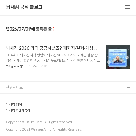
뇌새김 공식 블로그
2026/07/01
1
뇌새김 2026 가격 궁금하셨죠? 패키지·결제·가성비
까지 정리했습니다
📑 목차1. 뇌새김 시작 방법2. 뇌새김 2026 가격3. 뇌새김 렌탈 방
식4. 뇌새김 할인 혜택5. 뇌새김 무료체험6. 뇌새김 환불 안내7. 뇌새
김 약정·해지8. 뇌새김 평생 가성비9. 뇌새김 알뜰하게 이용하는 팁
📢 공지사항
2026.07.01
10. 자주 묻는 질문 (FAQ)안녕하세요, 뇌새김입니다. 뇌새김은 좌우
뇌 이미지 연상법과 실시간 AI 발음 교정을 결합해, 직접 말하며 익히
는 올인원 영어·외국어 학습 시스템입니다.이번 글에서는 뇌새김을 처
음 알아보시는 분들을 위해 시작 방법과 가격, 결제·환불, 그리고 '평생
관련사이트
소장'이라는 관점에서 본 가성비까지 순서대로 정리했습니다.뇌새김
시작 방법뇌새김은 공식 홈페이지와 이벤트 페이지, 두 경로로 시작할
수 있습니다.공식 홈페이지 신청: 상담 신청을 남기면 전문 학습코디가
뇌새김 영어
통화로 목표·..
뇌새김 제2외국어
Copyright © Daum Corp. All rights reserved.
Copyright 2021 WeaversMind All Rights Reserved.